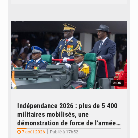
© DR
Indépendance 2026 : plus de 5 400
militaires mobilisés, une
démonstration de force de l’armée
ivoirienne à Yopougon
7 août 2026
Publié à 17h52