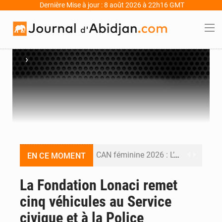
Dernière Mise à jour : 8 août 2026 à 22h16 GMT
›
CAN féminine 2026 : L’Algérie bat la Côte d’Ivoire (2-1) et se qualifie pour le Mondial 2027
EN CE MOMENT
An 66 de l’Indépendance : l’Inde, la Guinée, le Bénin et le Gabon donnent une dimension internationale au défilé de Yopougon
La Fondation Lonaci remet
cinq véhicules au Service
Indépendance 2026 : plus de 5 400 militaires mobilisés, une démonstration de force de l’armée ivoirienne à Yopougon
civique et à la Police
Indépendance 2026 : Alassane Ouattara annonce une réforme électorale et gracie 2 064 détenus