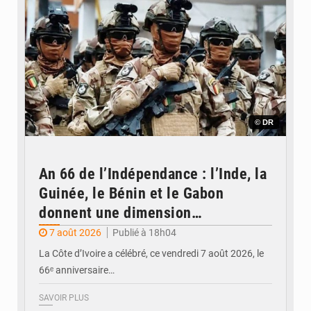
© DR
An 66 de l’Indépendance : l’Inde, la
Guinée, le Bénin et le Gabon
donnent une dimension
internationale au défilé de
7 août 2026
Publié à 18h04
Yopougon
La Côte d’Ivoire a célébré, ce vendredi 7 août 2026, le
66ᵉ anniversaire…
SAVOIR PLUS