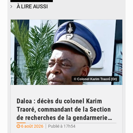
À LIRE AUSSI
© Colonel Karim Traoré (Dr)
Daloa : décès du colonel Karim
Traoré, commandant de la Section
de recherches de la gendarmerie
après une activité sportive
6 août 2026
Publié à 17h54