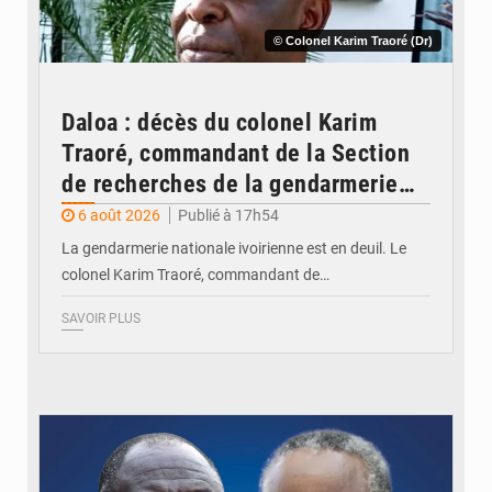
© Colonel Karim Traoré (Dr)
Daloa : décès du colonel Karim
Traoré, commandant de la Section
de recherches de la gendarmerie
après une activité sportive
6 août 2026
Publié à 17h54
La gendarmerie nationale ivoirienne est en deuil. Le
colonel Karim Traoré, commandant de…
SAVOIR PLUS