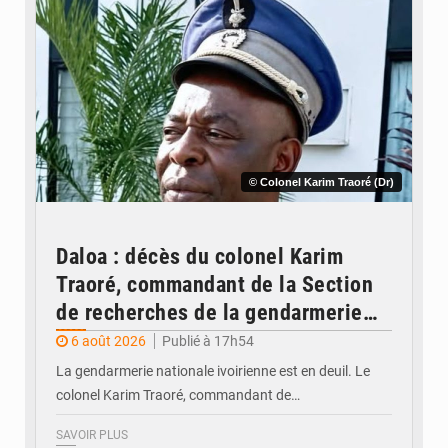
© Colonel Karim Traoré (Dr)
Daloa : décès du colonel Karim
Traoré, commandant de la Section
de recherches de la gendarmerie
après une activité sportive
6 août 2026
Publié à 17h54
La gendarmerie nationale ivoirienne est en deuil. Le
colonel Karim Traoré, commandant de…
SAVOIR PLUS