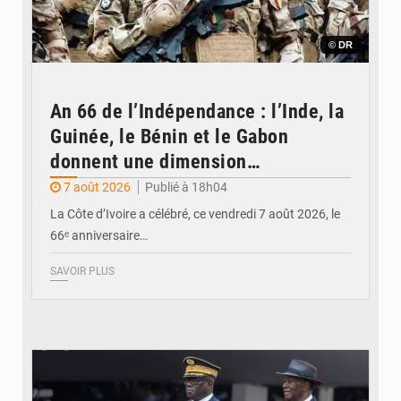
© DR
An 66 de l’Indépendance : l’Inde, la
Guinée, le Bénin et le Gabon
donnent une dimension
internationale au défilé de
7 août 2026
Publié à 18h04
Yopougon
La Côte d’Ivoire a célébré, ce vendredi 7 août 2026, le
66ᵉ anniversaire…
SAVOIR PLUS