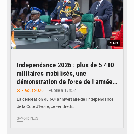
© DR
Indépendance 2026 : plus de 5 400
militaires mobilisés, une
démonstration de force de l’armée
ivoirienne à Yopougon
7 août 2026
Publié à 17h52
La célébration du 66ᵉ anniversaire de l'indépendance
de la Côte d'Ivoire, ce vendredi…
SAVOIR PLUS