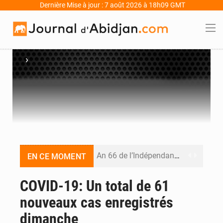
Dernière Mise à jour : 7 août 2026 à 18h09 GMT
›
An 66 de l’Indépendance : l’Inde, la Guinée, le Bénin et le Gabon donnent une dimension internationale au défilé de Yopougon
EN CE MOMENT
Indépendance 2026 : plus de 5 400 militaires mobilisés, une démonstration de force de l’armée ivoirienne à Yopougon
COVID-19: Un total de 61
nouveaux cas enregistrés
Indépendance 2026 : Alassane Ouattara annonce une réforme électorale et gracie 2 064 détenus
dimanche
An 66 de l’Indépendance : l’intégralité du message à la Nation du président Alassane Ouattara