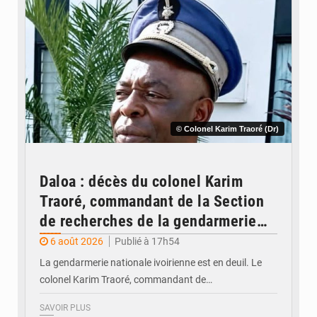
© Colonel Karim Traoré (Dr)
Daloa : décès du colonel Karim
Traoré, commandant de la Section
de recherches de la gendarmerie
après une activité sportive
6 août 2026
Publié à 17h54
La gendarmerie nationale ivoirienne est en deuil. Le
colonel Karim Traoré, commandant de…
SAVOIR PLUS