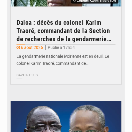
© Colonel Karim Traoré (Dr)
Daloa : décès du colonel Karim
Traoré, commandant de la Section
de recherches de la gendarmerie
après une activité sportive
6 août 2026
Publié à 17h54
La gendarmerie nationale ivoirienne est en deuil. Le
colonel Karim Traoré, commandant de…
SAVOIR PLUS