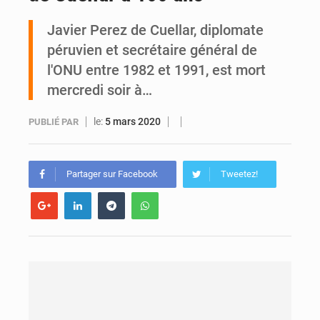
Javier Perez de Cuellar, diplomate
SOTRA / Yopougon : la gare Kouté délocalisée temporairement vers SIDECI pour la fête de l’Indépendance
péruvien et secrétaire général de
l'ONU entre 1982 et 1991, est mort
mercredi soir à…
le:
5 mars 2020
PUBLIÉ PAR
Partager sur Facebook
Tweetez!