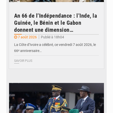
An 66 de l’Indépendance : l’Inde, la
Guinée, le Bénin et le Gabon
donnent une dimension
internationale au défilé de
7 août 2026
Publié à 18h04
Yopougon
La Côte d’Ivoire a célébré, ce vendredi 7 août 2026, le
66ᵉ anniversaire…
SAVOIR PLUS