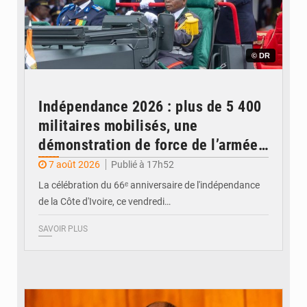
© DR
Indépendance 2026 : plus de 5 400
militaires mobilisés, une
démonstration de force de l’armée
ivoirienne à Yopougon
7 août 2026
Publié à 17h52
La célébration du 66ᵉ anniversaire de l'indépendance
de la Côte d'Ivoire, ce vendredi…
SAVOIR PLUS