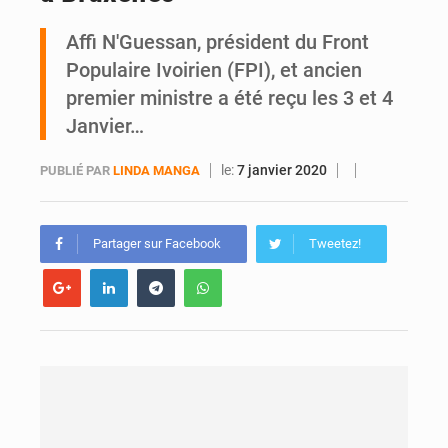
Affi N'Guessan, président du Front
Daloa : décès du colonel Karim Traoré, commandant de la Section de recherches de la gendarmerie après une activité sportive
Populaire Ivoirien (FPI), et ancien
premier ministre a été reçu les 3 et 4
Janvier…
le:
7 janvier 2020
PUBLIÉ PAR
LINDA MANGA
Partager sur Facebook
Tweetez!