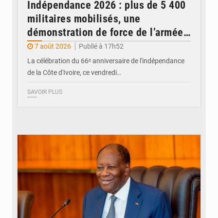
Indépendance 2026 : plus de 5 400
militaires mobilisés, une
démonstration de force de l’armée
ivoirienne à Yopougon
7 août 2026
Publié à 17h52
La célébration du 66ᵉ anniversaire de l'indépendance
de la Côte d'Ivoire, ce vendredi…
SAVOIR PLUS