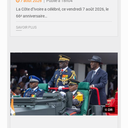
internationale au défilé de
7 août 2026
Publié à 18h04
Yopougon
La Côte d’Ivoire a célébré, ce vendredi 7 août 2026, le
66ᵉ anniversaire…
SAVOIR PLUS
© DR