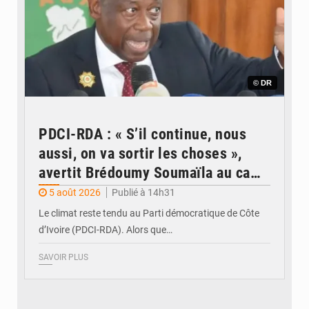
© DR
PDCI-RDA : « S’il continue, nous
aussi, on va sortir les choses »,
avertit Brédoumy Soumaïla au camp
Guikahué
5 août 2026
Publié à 14h31
Le climat reste tendu au Parti démocratique de Côte
d’Ivoire (PDCI-RDA). Alors que…
SAVOIR PLUS