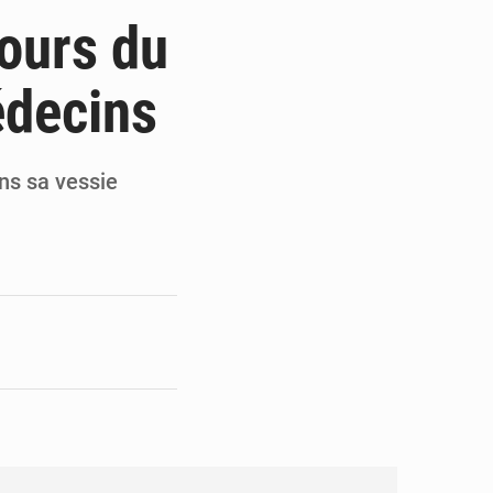
 Thiam au Bureau politique
cours du
t record pour le RB Leipzig
édecins
te pour remporter des trophées »
our la fête de l’Indépendance
ns sa vessie