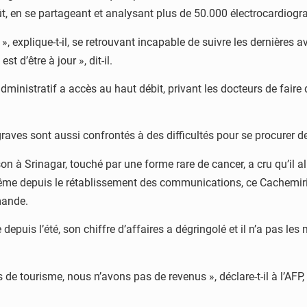
oût, en se partageant et analysant plus de 50.000 électrocardio
 », explique-t-il, se retrouvant incapable de suivre les dernières
t d’être à jour », dit-il.
administratif a accès au haut débit, privant les docteurs de faire
raves sont aussi confrontés à des difficultés pour se procurer 
 à Srinagar, touché par une forme rare de cancer, a cru qu’il all
e depuis le rétablissement des communications, ce Cachemiri d
mande.
 depuis l’été, son chiffre d’affaires a dégringolé et il n’a pas le
as de tourisme, nous n’avons pas de revenus », déclare-t-il à l’A