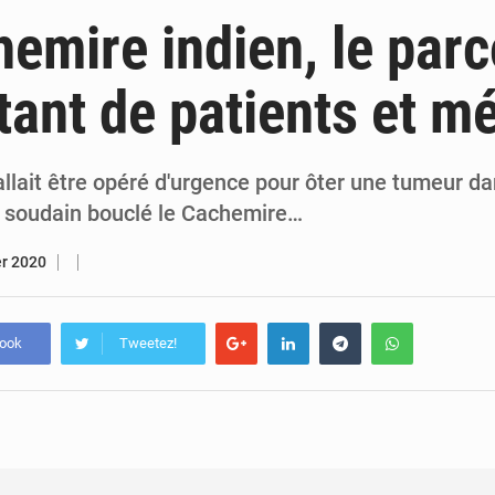
6 août 2026
PDCI-RDA : Maurice Kakou Guikahué conteste l’ancienneté de Tidjane
emire indien, le par
6 août 2026
Mercato : Yan Diomandé rejoint le Real Madrid pour 125 M€, un transfer
ant de patients et m
6 août 2026
Hervé Renard de retour chez les Éléphants : « La Côte d’Ivoire est une nation fai
6 août 2026
SOTRA / Yopougon : la gare Kouté délocalisée temporairement vers SIDECI p
llait être opéré d'urgence pour ôter une tumeur da
 a soudain bouclé le Cachemire…
er 2020
book
Tweetez!