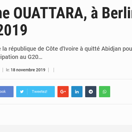
7 août 2026
Indépendance 2026 : plus de 5 400 militaires mobilisés, une démonstration de force 
ne OUATTARA, à Berli
7 août 2026
Indépendance 2026 : Alassane Ouattara annonce une réforme électoral
 2019
7 août 2026
An 66 de l’Indépendance : l’intégralité du message à la Nation du p
6 août 2026
Daloa : décès du colonel Karim Traoré, commandant de la Section de recherches de la gend
 la république de Côte d'Ivoire à quitté Abidjan po
cipation au G20…
le:
18 novembre 2019
book
Tweetez!