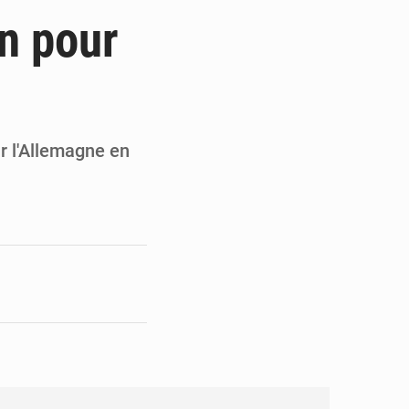
de l’armée ivoirienne à Yopougon
n pour
e et gracie 2 064 détenus
résident Alassane Ouattara
armerie après une activité sportive
ur l'Allemagne en