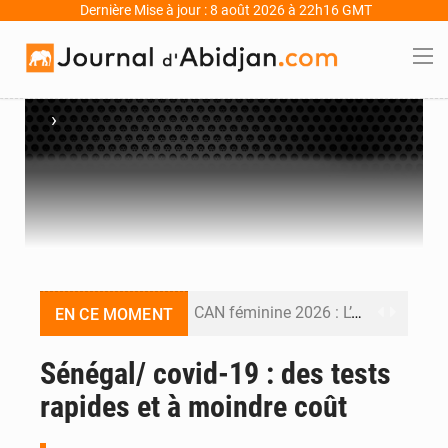
Dernière Mise à jour : 8 août 2026 à 22h16 GMT
›
CAN féminine 2026 : L’Algérie bat la Côte d’Ivoire (2-1) et se qualifie pour le Mondial 2027
EN CE MOMENT
An 66 de l’Indépendance : l’Inde, la Guinée, le Bénin et le Gabon donnent une dimension internationale au défilé de Yopougon
Sénégal/ covid-19 : des tests
rapides et à moindre coût
Indépendance 2026 : plus de 5 400 militaires mobilisés, une démonstration de force de l’armée ivoirienne à Yopougon
Indépendance 2026 : Alassane Ouattara annonce une réforme électorale et gracie 2 064 détenus