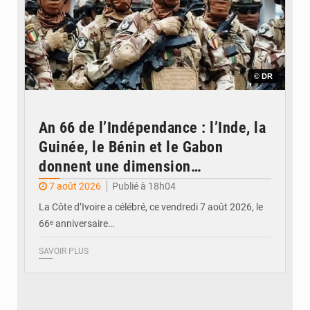
© DR
An 66 de l’Indépendance : l’Inde, la
Guinée, le Bénin et le Gabon
donnent une dimension
internationale au défilé de
7 août 2026
Publié à 18h04
Yopougon
La Côte d’Ivoire a célébré, ce vendredi 7 août 2026, le
66ᵉ anniversaire…
SAVOIR PLUS