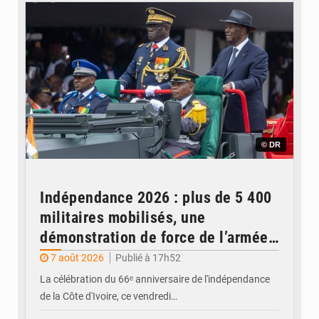
© DR
Indépendance 2026 : plus de 5 400
militaires mobilisés, une
démonstration de force de l’armée
ivoirienne à Yopougon
7 août 2026
Publié à 17h52
La célébration du 66ᵉ anniversaire de l'indépendance
de la Côte d'Ivoire, ce vendredi…