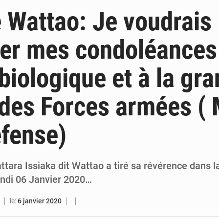
7 août 2026
Indépendance 2026 : Alassane Ouattara annonce une réforme électoral
 Wattao: Je voudrais
7 août 2026
An 66 de l’Indépendance : l’intégralité du message à la Nation du p
er mes condoléances
6 août 2026
Daloa : décès du colonel Karim Traoré, commandant de la Section de recherches de la gend
 biologique et à la gr
6 août 2026
PDCI-RDA : Maurice Kakou Guikahué conteste l’ancienneté de Tidjane
 des Forces armées ( 
éfense)
tara Issiaka dit Wattao a tiré sa révérence dans la
ndi 06 Janvier 2020…
le:
6 janvier 2020