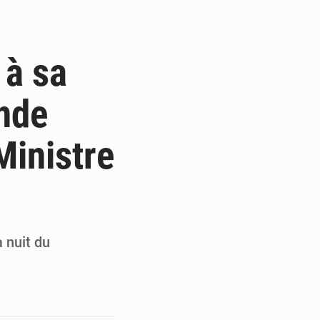
e et gracie 2 064 détenus
résident Alassane Ouattara
 à sa
armerie après une activité sportive
ande
 Thiam au Bureau politique
Ministre
 nuit du