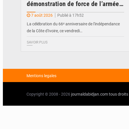
démonstration de force de l’armée
ivoirienne à Yopougon
7 août 2026
Publié à 17h52
La célébration du 66ᵉ anniversaire de l'indépendance
de la Côte d'Ivoire, ce vendredi…
SAVOIR PLUS
Mentions legales
Copyright © 2008 - 2026
journaldabidjan.com
tous droits