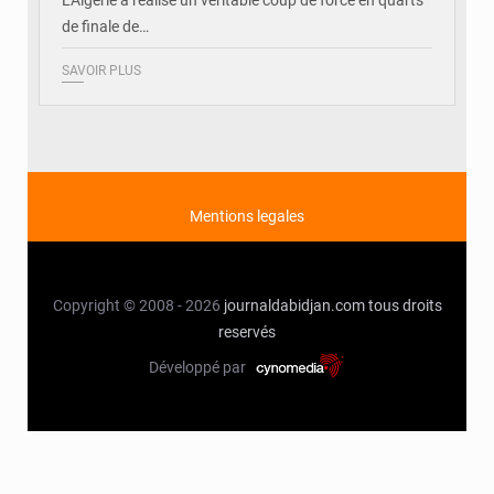
L’Algérie a réalisé un véritable coup de force en quarts
de finale de…
SAVOIR PLUS
Mentions legales
Copyright © 2008 - 2026
journaldabidjan.com
tous droits
reservés
Développé par