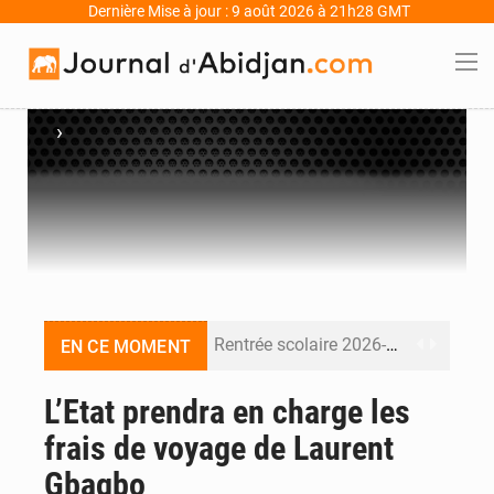
Dernière Mise à jour : 9 août 2026 à 21h28 GMT
›
Rentrée scolaire 2026-2027 en Côte d’Ivoire : la date du 14 septembre maintenue
EN CE MOMENT
Forces armées de Côte d’Ivoire : décès du colonel-major Fofié Kouakou Martin à 58 ans
L’Etat prendra en charge les
frais de voyage de Laurent
CAN féminine 2026 : L’Algérie bat la Côte d’Ivoire (2-1) et se qualifie pour le Mondial 2027
Gbagbo
An 66 de l’Indépendance : l’Inde, la Guinée, le Bénin et le Gabon donnent une dimension internationale au défilé de Yopougon