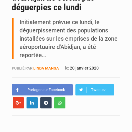
déguerpies ce lundi
PDCI-RDA : « S’il continue, nous aussi, on va sortir les choses », avertit Brédoumy Soumaïla au camp Guikahué
Initialement prévue ce lundi, le
déguerpissement des populations
installées sur les emprises de la zone
aéroportuaire d'Abidjan, a été
reportée…
le:
20 janvier 2020
PUBLIÉ PAR
LINDA MANGA
Partager sur Facebook
Tweetez!