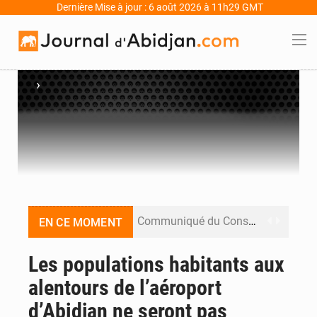
Dernière Mise à jour : 6 août 2026 à 11h29 GMT
›
Communiqué du Conseil des ministres du mercredi 05 août 2026
EN CE MOMENT
Revue de presse du 6 août : entre célébration de l’indépendance et appel à la réconciliation au cœur des Unes
Les populations habitants aux
alentours de l’aéroport
Yan Diomande de retour au RB Leipzig, le Real Madrid poursuit les négociations pour la pépite ivoirienne
d’Abidjan ne seront pas
Décès de Mariam Diallo à Sikensi : Sikensi TV dénonce des pressions après la publication de son enquête