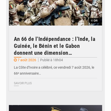
© DR
An 66 de l’Indépendance : l’Inde, la
Guinée, le Bénin et le Gabon
donnent une dimension
internationale au défilé de
7 août 2026
Publié à 18h04
Yopougon
La Côte d’Ivoire a célébré, ce vendredi 7 août 2026, le
66ᵉ anniversaire…
SAVOIR PLUS