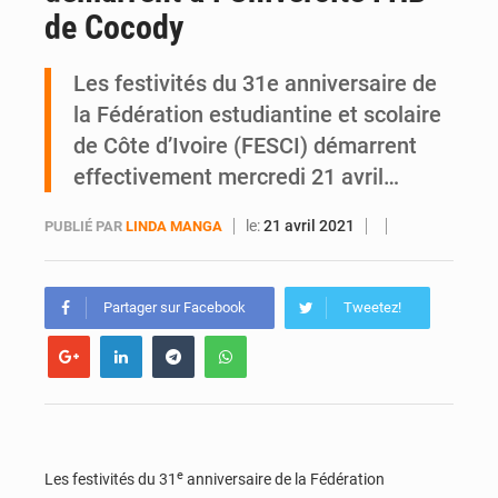
de Cocody
Daloa : décès du colonel Karim Traoré, commandant de la Section de recherches de la gendarmerie après une activité sportive
Les festivités du 31e anniversaire de
la Fédération estudiantine et scolaire
de Côte d’Ivoire (FESCI) démarrent
effectivement mercredi 21 avril…
le:
21 avril 2021
PUBLIÉ PAR
LINDA MANGA
Partager sur Facebook
Tweetez!
e
Les festivités du 31
anniversaire de la Fédération