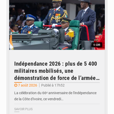
© DR
Indépendance 2026 : plus de 5 400
militaires mobilisés, une
démonstration de force de l’armée
ivoirienne à Yopougon
7 août 2026
Publié à 17h52
La célébration du 66ᵉ anniversaire de l'indépendance
de la Côte d'Ivoire, ce vendredi…
SAVOIR PLUS