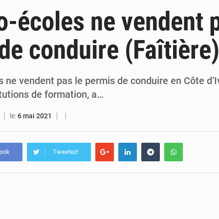
6 août 2026
PDCI-RDA : Maurice Kakou Guikahué conteste l’ancienneté de Tidjane
o-écoles ne vendent p
6 août 2026
Mercato : Yan Diomandé rejoint le Real Madrid pour 125 M€, un transfer
de conduire (Faîtière
6 août 2026
Hervé Renard de retour chez les Éléphants : « La Côte d’Ivoire est une nation fai
6 août 2026
SOTRA / Yopougon : la gare Kouté délocalisée temporairement vers SIDECI p
 ne vendent pas le permis de conduire en Côte d’Iv
itutions de formation, a…
le:
6 mai 2021
book
Tweetez!