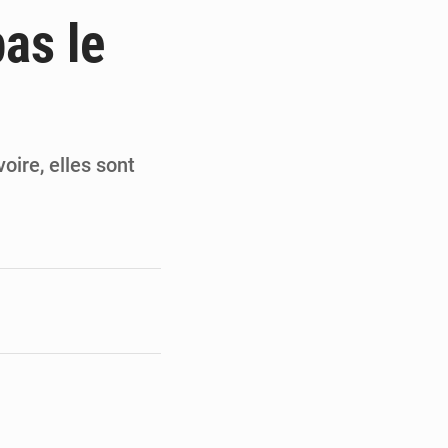
 Thiam au Bureau politique
as le
t record pour le RB Leipzig
)
te pour remporter des trophées »
our la fête de l’Indépendance
oire, elles sont