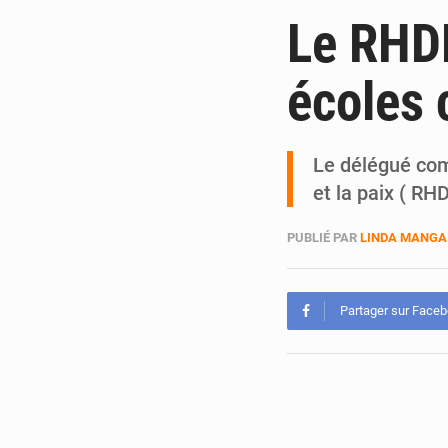
Le RHDP
écoles 
Le délégué co
et la paix ( R
PUBLIÉ PAR
LINDA MANGA
Partager sur Face