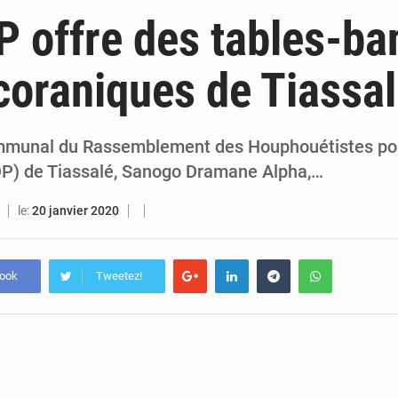
6 août 2026
PDCI-RDA : Maurice Kakou Guikahué conteste l’ancienneté de Tidjane
 offre des tables-ba
6 août 2026
Mercato : Yan Diomandé rejoint le Real Madrid pour 125 M€, un transfer
coraniques de Tiassa
6 août 2026
Hervé Renard de retour chez les Éléphants : « La Côte d’Ivoire est une nation fai
6 août 2026
SOTRA / Yopougon : la gare Kouté délocalisée temporairement vers SIDECI p
mmunal du Rassemblement des Houphouétistes pou
HDP) de Tiassalé, Sanogo Dramane Alpha,…
le:
20 janvier 2020
book
Tweetez!