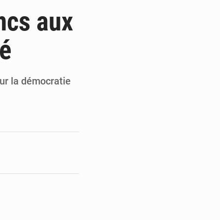
 Thiam au Bureau politique
ncs aux
t record pour le RB Leipzig
lé
te pour remporter des trophées »
our la fête de l’Indépendance
r la démocratie