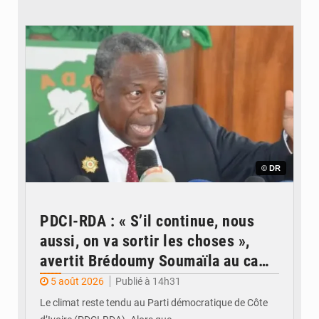
© DR
PDCI-RDA : « S’il continue, nous
aussi, on va sortir les choses »,
avertit Brédoumy Soumaïla au camp
Guikahué
5 août 2026
Publié à 14h31
Le climat reste tendu au Parti démocratique de Côte