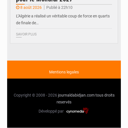
8 août 2026
Publié à 22h10
L’Algérie a réalisé un véritable coup de force en quarts
de finale de…
SAVOIR PLUS
Mentions legales
Copyright © 2008 - 2026
journaldabidjan.com
tous droits
reservés
Développé par