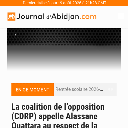
Dernière Mise à jour : 9 août 2026 à 21h28 GMT
›
Rentrée scolaire 2026-2027 en Côte d’Ivoire : la date du 14 septembre maintenue
EN CE MOMENT
Forces armées de Côte d’Ivoire : décès du colonel-major Fofié Kouakou Martin à 58 ans
La coalition de l’opposition
(CDRP) appelle Alassane
CAN féminine 2026 : L’Algérie bat la Côte d’Ivoire (2-1) et se qualifie pour le Mondial 2027
Ouattara au respect de la
An 66 de l’Indépendance : l’Inde, la Guinée, le Bénin et le Gabon donnent une dimension internationale au défilé de Yopougon