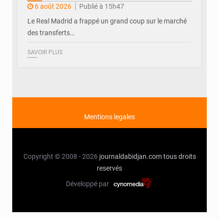
6 août 2026
Publié à 15h47
Le Real Madrid a frappé un grand coup sur le marché
des transferts…
SAVOIR PLUS
Mentions legales
Copyright © 2008 - 2026
journaldabidjan.com
tous droits
reservés
Développé par