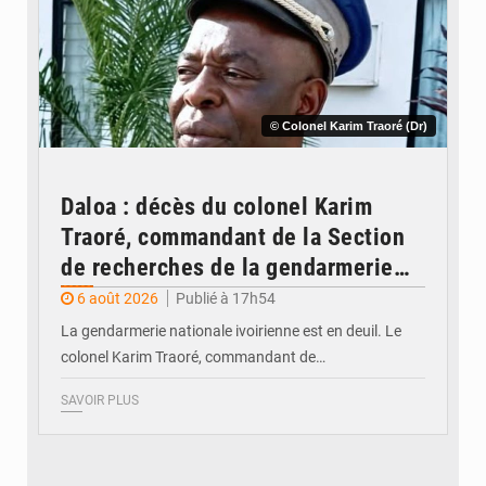
© Colonel Karim Traoré (Dr)
Daloa : décès du colonel Karim
Traoré, commandant de la Section
de recherches de la gendarmerie
après une activité sportive
6 août 2026
Publié à 17h54
La gendarmerie nationale ivoirienne est en deuil. Le
colonel Karim Traoré, commandant de…
SAVOIR PLUS