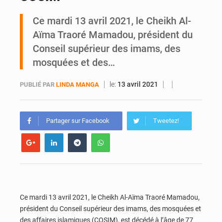
Ce mardi 13 avril 2021, le Cheikh Al-
Yopougon : la DGI recommande le paiement en ligne des impôts pendant les perturbations liées au défilé du 7 août
Aïma Traoré Mamadou, président du
Conseil supérieur des imams, des
mosquées et des…
le:
13 avril 2021
PUBLIÉ PAR
LINDA MANGA
Partager sur Facebook
Tweetez!
Ce mardi 13 avril 2021, le Cheikh Al-Aïma Traoré Mamadou,
président du Conseil supérieur des imams, des mosquées et
des affaires islamiques (COSIM), est décédé à l’âge de 77