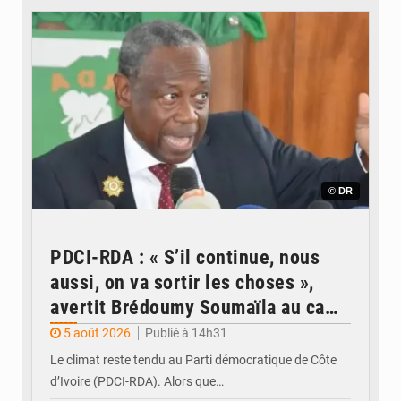
© DR
PDCI-RDA : « S’il continue, nous
aussi, on va sortir les choses »,
avertit Brédoumy Soumaïla au camp
Guikahué
5 août 2026
Publié à 14h31
Le climat reste tendu au Parti démocratique de Côte
d’Ivoire (PDCI-RDA). Alors que…