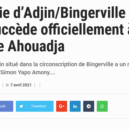
7 août 2026
Indépendance 2026 : plus de 5 400 militaires mobilisés, une démonstration de force 
ie d’Adjin/Bingerville
7 août 2026
Indépendance 2026 : Alassane Ouattara annonce une réforme électoral
ccède officiellement
7 août 2026
An 66 de l’Indépendance : l’intégralité du message à la Nation du p
e Ahouadja
6 août 2026
Daloa : décès du colonel Karim Traoré, commandant de la Section de recherches de la gend
jin situé dans la circonscription de Bingerville a u
e Simon Yapo Amony.…
le:
7 avril 2021
book
Tweetez!