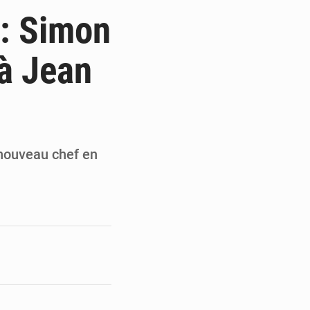
de l’armée ivoirienne à Yopougon
 : Simon
e et gracie 2 064 détenus
 à Jean
résident Alassane Ouattara
armerie après une activité sportive
n nouveau chef en