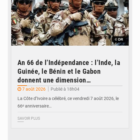
© DR
An 66 de l’Indépendance : l’Inde, la
Guinée, le Bénin et le Gabon
donnent une dimension
internationale au défilé de
7 août 2026
Publié à 18h04
Yopougon
La Côte d’Ivoire a célébré, ce vendredi 7 août 2026, le
66ᵉ anniversaire…
SAVOIR PLUS