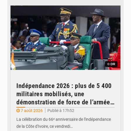
© DR
Indépendance 2026 : plus de 5 400
militaires mobilisés, une
démonstration de force de l’armée
ivoirienne à Yopougon
7 août 2026
Publié à 17h52
La célébration du 66ᵉ anniversaire de l'indépendance
de la Côte d'Ivoire, ce vendredi…