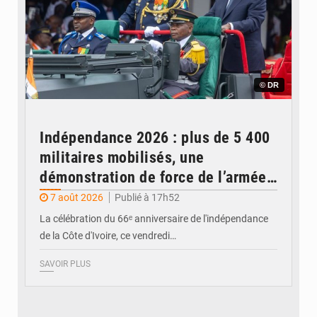
© DR
Indépendance 2026 : plus de 5 400
militaires mobilisés, une
démonstration de force de l’armée
ivoirienne à Yopougon
7 août 2026
Publié à 17h52
La célébration du 66ᵉ anniversaire de l'indépendance
de la Côte d'Ivoire, ce vendredi…
SAVOIR PLUS