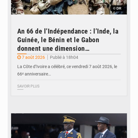
© DR
An 66 de l’Indépendance : l’Inde, la
Guinée, le Bénin et le Gabon
donnent une dimension
internationale au défilé de
7 août 2026
Publié à 18h04
Yopougon
La Côte d’Ivoire a célébré, ce vendredi 7 août 2026, le
66ᵉ anniversaire…
SAVOIR PLUS