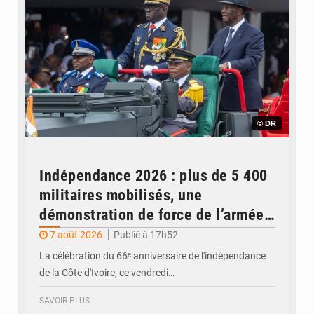
© DR
Indépendance 2026 : plus de 5 400
militaires mobilisés, une
démonstration de force de l’armée
ivoirienne à Yopougon
7 août 2026
Publié à 17h52
La célébration du 66ᵉ anniversaire de l'indépendance
de la Côte d'Ivoire, ce vendredi…
SAVOIR PLUS