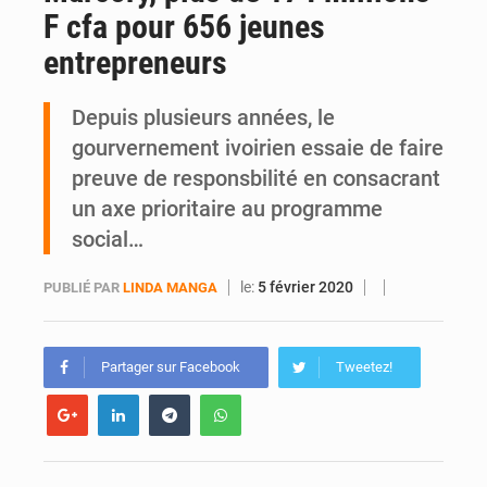
F cfa pour 656 jeunes
Daloa : décès du colonel Karim Traoré, commandant de la Section de recherches de la gendarmerie après une activité sportive
entrepreneurs
Depuis plusieurs années, le
gourvernement ivoirien essaie de faire
preuve de responsbilité en consacrant
un axe prioritaire au programme
social…
le:
5 février 2020
PUBLIÉ PAR
LINDA MANGA
Partager sur Facebook
Tweetez!