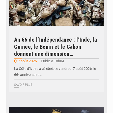
© DR
An 66 de l’Indépendance : l’Inde, la
Guinée, le Bénin et le Gabon
donnent une dimension
internationale au défilé de
7 août 2026
Publié à 18h04
Yopougon
La Côte d’Ivoire a célébré, ce vendredi 7 août 2026, le
66ᵉ anniversaire…
SAVOIR PLUS