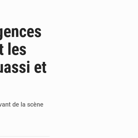
a publication de son enquête
doumy Soumaïla au camp Guikahué
rgences
t tire la sonnette d’alarme
t les
tions liées au défilé du 7 août
uassi et
vant de la scène