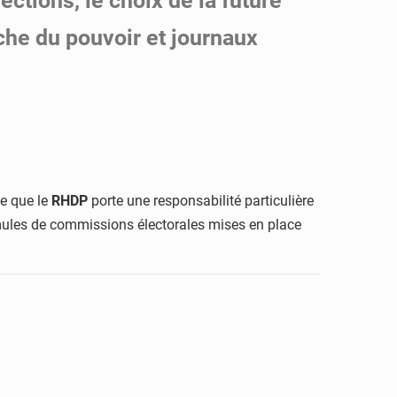
ections, le choix de la future
che du pouvoir et journaux
me que le
RHDP
porte une responsabilité particulière
ormules de commissions électorales mises en place