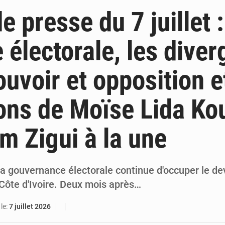
5 août 2026
Décès de Mariam Diallo à Sikensi : Sikensi TV dénonce des pressions après l
e presse du 7 juillet :
5 août 2026
PDCI-RDA : « S’il continue, nous aussi, on va sortir les choses », avertit Bré
 électorale, les dive
5 août 2026
Agboville : l’eau potable polluée par l’orpaillage clandestin, le préfe
ouvoir et opposition e
5 août 2026
Yopougon : la DGI recommande le paiement en ligne des impôts pendant les perturba
ions de Moïse Lida Ko
im Zigui à la une
la gouvernance électorale continue d'occuper le de
Côte d'Ivoire. Deux mois après…
le:
7 juillet 2026