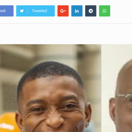
book
Tweetez!