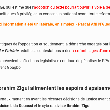
oie
, qui estime que l’
adoption du texte pourrait ouvrir la voie à d
 politiques à privilégier un consensus national avant toute réfor
d’information a été unilatérale, en simplex » Pascal Affi N’Gu
critiques de l’opposition et soutiennent la démarche engagée pa
Le Patriote
réduit ces contestations à des
« enfantillages d’une 
précédentes élections législatives continue de pénaliser le PPA-
urent Gbagbo.
Ibrahim Zigui alimentent les espoirs d’apaisem
ournaux mettent en avant les récentes décisions de justice ayant 
Moïse Lida Kouassi
et le cyberactiviste
Ibrahim Zigui
.