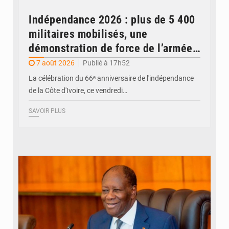
Indépendance 2026 : plus de 5 400
militaires mobilisés, une
démonstration de force de l’armée
ivoirienne à Yopougon
7 août 2026
Publié à 17h52
La célébration du 66ᵉ anniversaire de l'indépendance
de la Côte d'Ivoire, ce vendredi…
SAVOIR PLUS