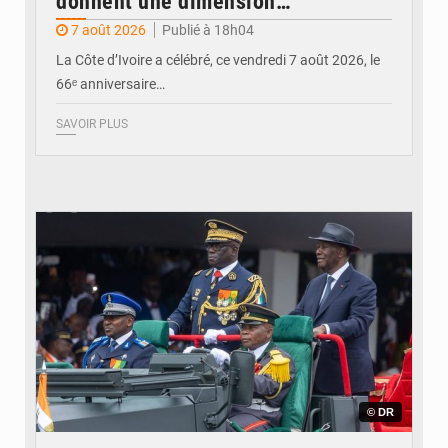
donnent une dimension
internationale au défilé de
7 août 2026
Publié à 18h04
Yopougon
La Côte d’Ivoire a célébré, ce vendredi 7 août 2026, le
66ᵉ anniversaire…
SAVOIR PLUS
© DR