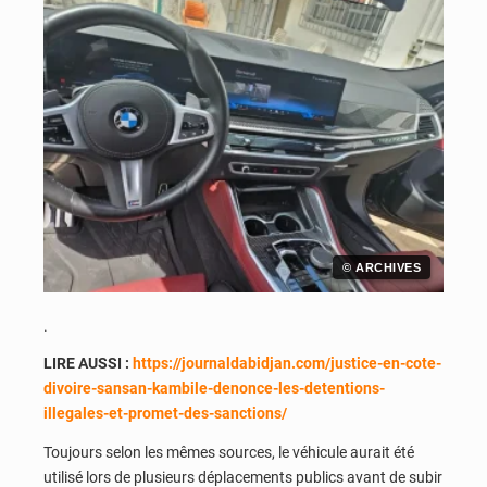
© ARCHIVES
.
LIRE AUSSI :
https://journaldabidjan.com/justice-en-cote-
divoire-sansan-kambile-denonce-les-detentions-
illegales-et-promet-des-sanctions/
Toujours selon les mêmes sources, le véhicule aurait été
utilisé lors de plusieurs déplacements publics avant de subir