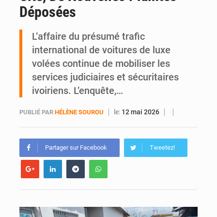
Déposées
An 66 de l’Indépendance : l’intégralité du message à la Nation du président Alassane Ouattara
L’affaire du présumé trafic
international de voitures de luxe
volées continue de mobiliser les
services judiciaires et sécuritaires
ivoiriens. L’enquête,…
le:
12 mai 2026
PUBLIÉ PAR
HÉLÈNE SOUROU
Partager sur Facebook
Tweetez!