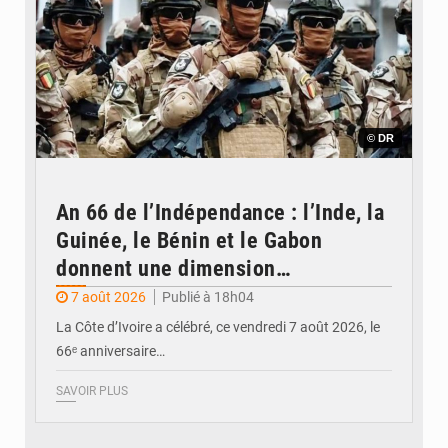
© DR
An 66 de l’Indépendance : l’Inde, la
Guinée, le Bénin et le Gabon
donnent une dimension
internationale au défilé de
7 août 2026
Publié à 18h04
Yopougon
La Côte d’Ivoire a célébré, ce vendredi 7 août 2026, le
66ᵉ anniversaire…
SAVOIR PLUS