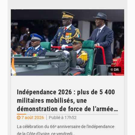
© DR
Indépendance 2026 : plus de 5 400
militaires mobilisés, une
démonstration de force de l’armée
ivoirienne à Yopougon
7 août 2026
Publié à 17h52
La célébration du 66ᵉ anniversaire de l'indépendance
de la Côte d'Ivoire, ce vendredi…