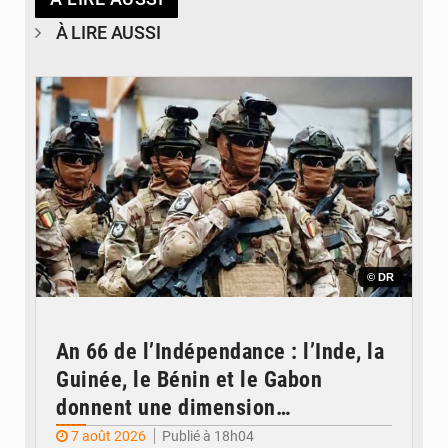
À LIRE AUSSI
© DR
An 66 de l’Indépendance : l’Inde, la
Guinée, le Bénin et le Gabon
donnent une dimension
internationale au défilé de
7 août 2026
Publié à 18h04