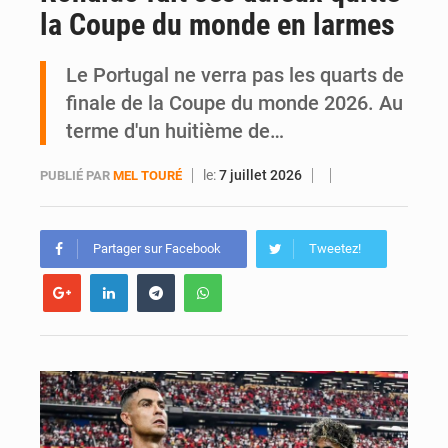
la Coupe du monde en larmes
Daloa : décès du colonel Karim Traoré, commandant de la Section de recherches de la gendarmerie après une activité sportive
Le Portugal ne verra pas les quarts de
finale de la Coupe du monde 2026. Au
terme d'un huitième de…
le:
7 juillet 2026
PUBLIÉ PAR
MEL TOURÉ
Partager sur Facebook
Tweetez!