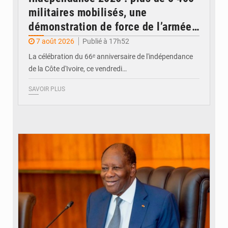
militaires mobilisés, une
démonstration de force de l’armée
ivoirienne à Yopougon
7 août 2026
Publié à 17h52
La célébration du 66ᵉ anniversaire de l'indépendance
de la Côte d'Ivoire, ce vendredi…
SAVOIR PLUS