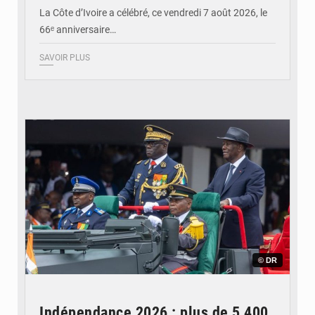
Yopougon
La Côte d’Ivoire a célébré, ce vendredi 7 août 2026, le
66ᵉ anniversaire…
SAVOIR PLUS
© DR
Indépendance 2026 : plus de 5 400