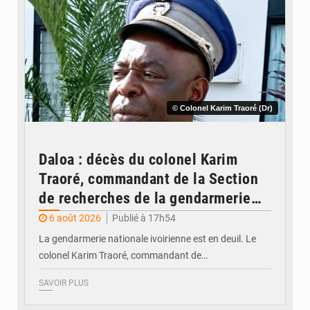
© Colonel Karim Traoré (Dr)
Daloa : décès du colonel Karim
Traoré, commandant de la Section
de recherches de la gendarmerie
après une activité sportive
6 août 2026
Publié à 17h54
La gendarmerie nationale ivoirienne est en deuil. Le
colonel Karim Traoré, commandant de…
SAVOIR PLUS