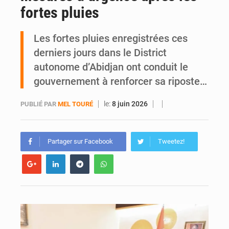
fortes pluies
SOTRA / Yopougon : la gare Kouté délocalisée temporairement vers SIDECI pour la fête de l’Indépendance
Les fortes pluies enregistrées ces
derniers jours dans le District
autonome d’Abidjan ont conduit le
gouvernement à renforcer sa riposte…
le:
8 juin 2026
PUBLIÉ PAR
MEL TOURÉ
Partager sur Facebook
Tweetez!