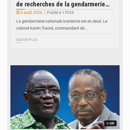
de recherches de la gendarmerie
après une activité sportive
6 août 2026
Publié à 17h54
La gendarmerie nationale ivoirienne est en deuil. Le
colonel Karim Traoré, commandant de…
SAVOIR PLUS
© DR